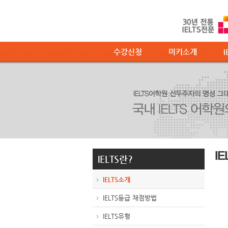
수강신청
미키소개
I
I
IELTS란?
IELTS소개
IELTS등급 채점방법
IELTS유형