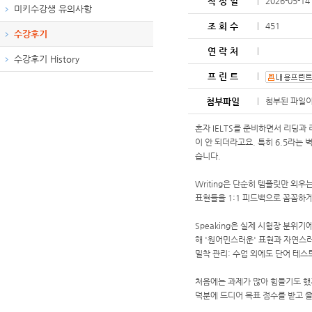
작 성 일
2026-05-14
미키수강생 유의사항
조 회 수
451
수강후기
연 락 처
수강후기 History
프 린 트
첨부파일
첨부된 파일이
혼자 IELTS를 준비하면서 리딩과 
이 안 되더라고요. 특히 6.5라는
습니다.
Writing은
단순히 템플릿만 외우는
표현들을 1:1 피드백으로 꼼꼼하
Speaking은
실제 시험장 분위기에
해 '원어민스러운' 표현과 자연스러
밀착 관리:
수업 외에도 단어 테스트
처음에는 과제가 많아 힘들기도 했
덕분에 드디어 목표 점수를 받고 