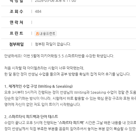
작 성 일
2026-05-06 오후 4:11:00
조 회 수
484
연 락 처
프 린 트
첨부파일
첨부된 파일이 없습니다.
안녕하세요! 이번 5월에 미키어학원 5.5 스파르타반을 수강한 학생입니다.
처음 시작할 때 아이엘츠라는 시험이 너무 막막했는데,
한 달 동안 정미 선생님 수업을 들으며 공부 방향을 확실히 잡게 되어 후기를 남깁니다.
1. 체계적인 수업 구성 (Writing & Speaking)
오후 3시부터 5시까지 진행되는 정미 선생님의 Writing과 Speaking 수업이 정말 큰 
단순히 암기하는 방식이 아니라, 시험에서 바로 활용할 수 있는 핵심 문장 구조와 표현 
영어에 자신이 없던 저도 입이 트이기 시작했습니다.
2. 스파르타식 피드백과 단어 테스트
수업이 끝나고 오후 5시에 진행되는
'스파르타 피드백'
시간은 그날 배운 내용을 내 것으
정미 선생님께서 직접 부족한 부분을 꼼꼼히 짚어주셔서 놓치는 부분 없이 복습할 수 있었