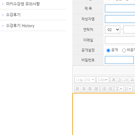
미키수강생 유의사항
제 목
수강후기
작성자명
수강후기 History
-
연락처
이메일
공개
비공
공개설정
비밀번호
나눔고딕
12px
더보기