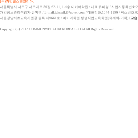
(주)커먼웰스앤코리아.
서울특별시 서초구 서초대로 50길 62-11, 1-4층 미키어학원 / 대표:유미경 / 사업자등록번호:21
개인정보관리책임자:유미경 / E-mail:ieltsmiki@naver.com / 대표전화:1544-1196 / 팩스번호:02
서울강남서초교육지원청 등록 제9661호 / 미키어학원 평생직업교육학원(국제화-어학)
[교습
Copyright (C) 2013 COMMONWELATH&KOREA.CO.Ltd All Rights Reserved.