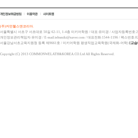
(주)커먼웰스앤코리아.
서울특별시 서초구 서초대로 50길 62-11, 1-4층 미키어학원 / 대표:유미경 / 사업자등록번호:21
개인정보관리책임자:유미경 / E-mail:ieltsmiki@naver.com / 대표전화:1544-1196 / 팩스번호:02
서울강남서초교육지원청 등록 제9661호 / 미키어학원 평생직업교육학원(국제화-어학)
[교습
Copyright (C) 2013 COMMONWELATH&KOREA.CO.Ltd All Rights Reserved.