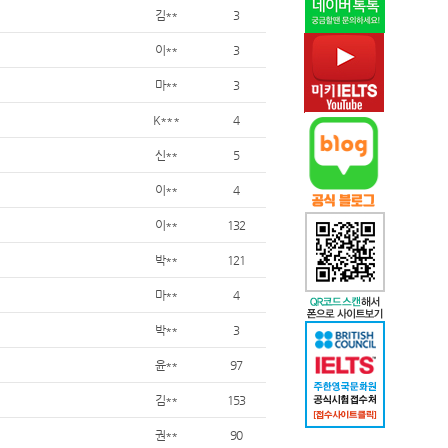
김**
3
이**
3
마**
3
K***
4
신**
5
이**
4
이**
132
박**
121
마**
4
박**
3
윤**
97
김**
153
권**
90