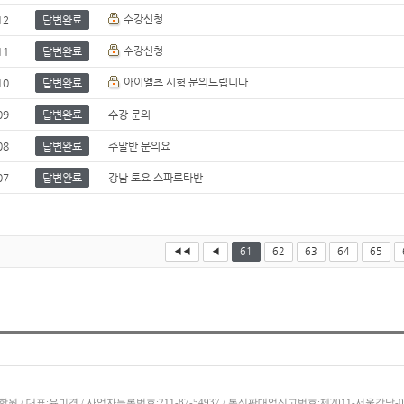
수강신청
12
답변완료
수강신청
11
답변완료
아이엘츠 시험 문의드립니다
10
답변완료
09
답변완료
수강 문의
08
답변완료
주말반 문의요
07
답변완료
강남 토요 스파르타반
◀◀
◀
61
62
63
64
65
학원 / 대표:유미경 / 사업자등록번호:211-87-54937 / 통신판매업신고번호:제2011-서울강남-0