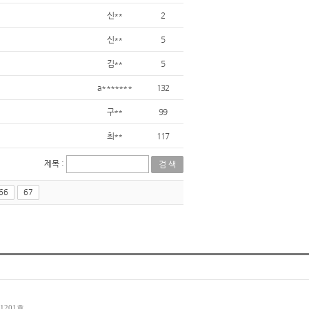
신**
2
신**
5
김**
5
a*******
132
구**
99
최**
117
제목 :
66
67
1201호