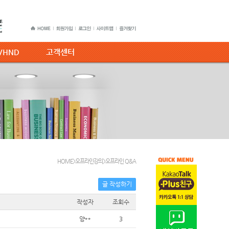
C/HND
고객센터
HOME>오프라인강의>오프라인 Q&A
글 작성하기
작성자
조회수
양**
3