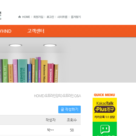
C/HND
고객센터
HOME>오프라인강의>오프라인 Q&A
글 작성하기
작성자
조회수
박**
58