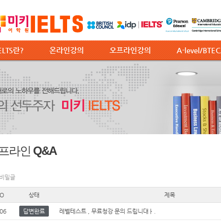
ELTS란?
온라인강의
오프라인강의
A-level/BTE
프라인 Q&A
 비밀글
O
상태
제목
06
답변완료
레벨테스트 , 무료청강 문의 드립니대ㅏ.