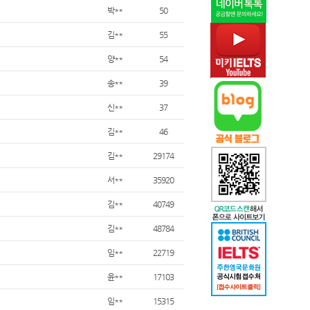
박**
50
김**
55
양**
54
송**
39
신**
37
김**
46
김**
29174
서**
35920
김**
40749
김**
48784
임**
22719
윤**
17103
임**
15315