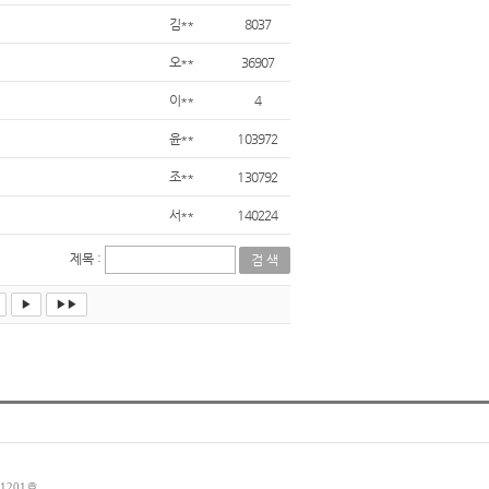
김**
8037
오**
36907
이**
4
윤**
103972
조**
130792
서**
140224
제목 :
▶
▶▶
1201호