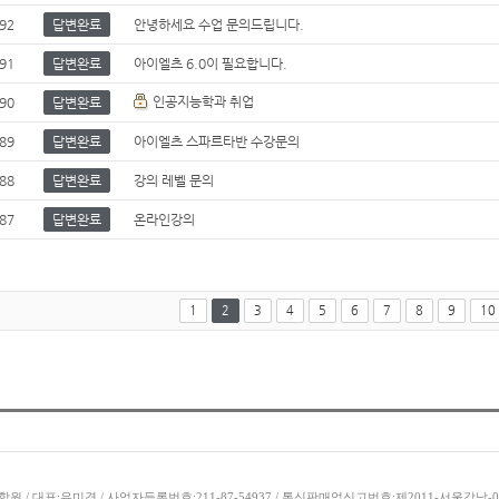
92
답변완료
안녕하세요 수업 문의드립니다.
91
답변완료
아이엘츠 6.0이 필요합니다.
인공지능학과 취업
90
답변완료
89
답변완료
아이엘츠 스파르타반 수강문의
88
답변완료
강의 레벨 문의
87
답변완료
온라인강의
1
2
3
4
5
6
7
8
9
10
학원 / 대표:유미경 / 사업자등록번호:211-87-54937 / 통신판매업신고번호:제2011-서울강남-0