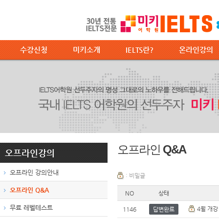
수강신청
미키소개
IELTS란?
온라인강의
오프라인 Q&A
오프라인강의
오프라인 강의안내
: 비밀글
오프라인 Q&A
NO
상태
무료 레벨테스트
4월 개강
1146
답변완료