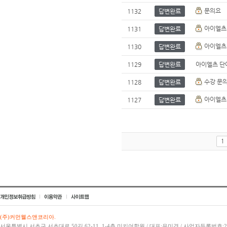
문의요
1132
답변완료
아이엘츠 
1131
답변완료
아이엘츠 
1130
답변완료
1129
답변완료
아이엘츠 단
수강 문
1128
답변완료
아이엘츠 
1127
답변완료
1
(주)커먼웰스앤코리아.
서울특별시 서초구 서초대로 50길 62-11, 1-4층 미키어학원 / 대표:유미경 / 사업자등록번호:21